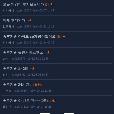
오늘 게임한 후기올립니다
(3)
의리따세
조회:15023
날짜:03-07 14:47
어제 후기임다
얼음왕자
조회:15264
날짜:01-21 10:19
★후기★ 아직도 sp개념이없어요
(6)
의리따세
조회:32140
날짜:12-14 00:35
★후기★ 올인서비스후sp
난송
조회:50370
날짜:06-11 02:38
★후기★ 와 썹!!
선장
조회:36462
날짜:06-06 18:37
★후기★ 24시간...
(4)
나는소
조회:26144
날짜:06-02 11:46
★후기★ 아 나도 왔~~~따!!
(1)
훌라민
조회:27516
날짜:05-27 15:28