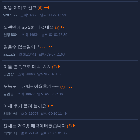
짝뚱 아마토 신고
(6)
ymt7155
조회:16866
날짜:09-27 13:59
오랜만에 sp 2회 터졌네요
(5)
선장1004
조회:16634
날짜:02-03 13:39
믿을수 없는일이!!!
(7)
aazzi32
조회:23441
날짜:09-07 11:08
이틀 연속으로 대박 ㅎㅎ
(2)
공업탑
조회:20088
날짜:05-14 05:21
오늘도....대박~ 이용후기~~~
(3)
공업탑
조회:19922
날짜:05-12 23:10
어제 후기 올려 볼까요
의리따세
조회:17655
날짜:03-10 11:49
요새는 200방 매력에빠졌습니다
(5)
의리따세
조회:22170
날짜:03-09 01:35