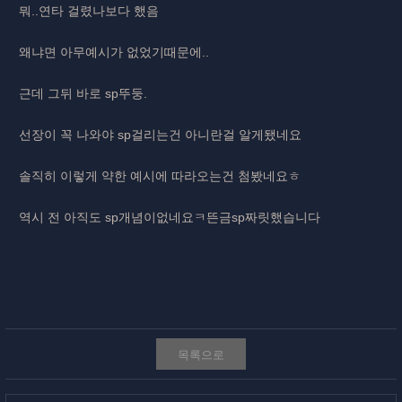
뭐..연타 걸렸나보다 했음
왜냐면 아무예시가 없었기때문에..
근데 그뒤 바로 sp뚜둥.
선장이 꼭 나와야 sp걸리는건 아니란걸 알게됐네요
솔직히 이렇게 약한 예시에 따라오는건 첨봤네요ㅎ
역시 전 아직도 sp개념이없네요ㅋ뜬금sp짜릿했습니다
목록으로