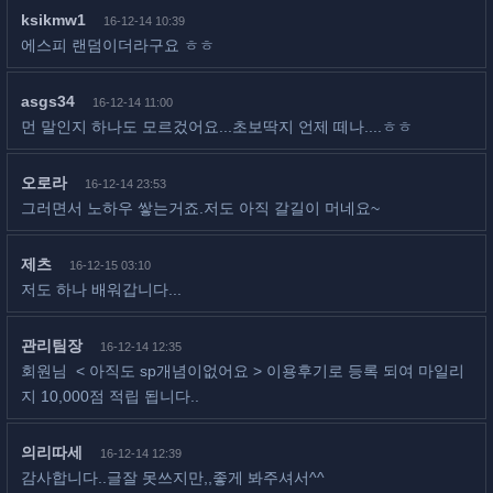
ksikmw1
16-12-14 10:39
에스피 랜덤이더라구요 ㅎㅎ
asgs34
16-12-14 11:00
먼 말인지 하나도 모르겄어요...초보딱지 언제 떼나....ㅎㅎ
오로라
16-12-14 23:53
그러면서 노하우 쌓는거죠.저도 아직 갈길이 머네요~
제츠
16-12-15 03:10
저도 하나 배워갑니다...
관리팀장
16-12-14 12:35
회원님 < 아직도 sp개념이없어요 > 이용후기로 등록 되여 마일리
지 10,000점 적립 됩니다..
의리따세
16-12-14 12:39
감사합니다..글잘 못쓰지만,,좋게 봐주셔서^^