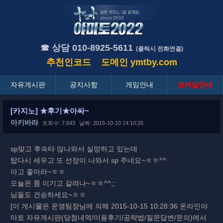
☎ 상담 010-8925-5611
(클릭시 전화연결)
추천인코드
도메인
ymtby.com
자유게시판
공지사항
게임안내
모바일안내
[카지노] ★후기★아싸~
아키바라
조회수: 7,643
날짜: 2015-10-10 14:10:25
sp맞고 후속타 않나와서 실망하고 있는데
탑다시 세우고 또 선장이 나와서 sp 주네요~ㅎㅎ^^
아고 좋아라~ㅎㅎ
오늘은 쫌 이기고 갈려나~ㅎㅎ^^;;
님들도 건승하세요~ㅎㅎ
[이 게시물은 운영팀장님에 의해 2015-10-15 10:28:36 온라인야
마토 자유게시판(당첨내역/이용후기/공략법/질문답변/문의)에서