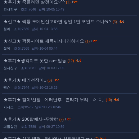
★후기★ 죽을려면 살것이요~^^
(5)
천사친구
조회:7646
날짜:10-05 15:49
★신고★ 짝퉁 도메인신고하면 정말 1만 포인트 주나요?
(3)
철이
조회:7680
날짜:10-04 13:58
★신고★ 짝퉁사이트 제목까지따라하네요
(1)
철이
조회:7868
날짜:10-04 00:44
★후기★생각지도 못한 sp~ 발동
(12)
천사친구
조회:7681
날짜:10-03 17:05
★후기★ 에러선장이..
(3)
짹슨
조회:7944
날짜:10-02 16:25
★후기★ 철이/선장...에러난후.. 연타가 무려.. ㅇ.ㅇ;;
(10)
거사조
조회:8575
날짜:09-28 10:46
★후기★ 200탑에서~푸햐햐
(7)
퍼플힐딘
조회:7589
날짜:09-27 10:59
★후기★ 성공 백퍼...한방에서 선장두번다 sp~