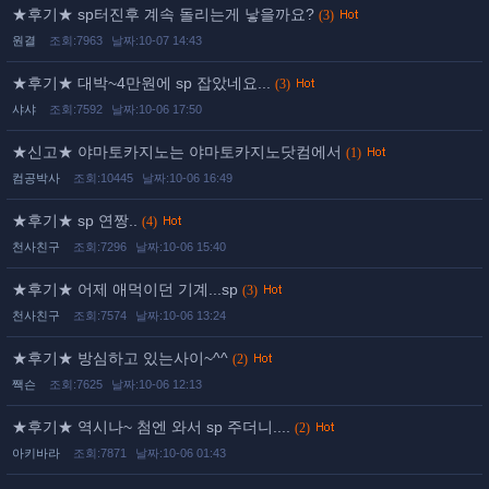
★후기★ sp터진후 계속 돌리는게 낳을까요?
(3)
원결
조회:7963
날짜:10-07 14:43
★후기★ 대박~4만원에 sp 잡았네요...
(3)
샤샤
조회:7592
날짜:10-06 17:50
★신고★ 야마토카지노는 야마토카지노닷컴에서
(1)
컴공박사
조회:10445
날짜:10-06 16:49
★후기★ sp 연짱..
(4)
천사친구
조회:7296
날짜:10-06 15:40
★후기★ 어제 애먹이던 기계...sp
(3)
천사친구
조회:7574
날짜:10-06 13:24
★후기★ 방심하고 있는사이~^^
(2)
짹슨
조회:7625
날짜:10-06 12:13
★후기★ 역시나~ 첨엔 와서 sp 주더니....
(2)
아키바라
조회:7871
날짜:10-06 01:43