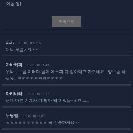
이동 됨]
목록으로
샤샤
15-10-10 18:16
대박 부럽네요.~~
자바커피
15-10-10 14:43
우와.......님 이러다 님이 에스피 다 잡아먹고 가겟네요...양보좀 하
세요...ㅋㅋㅋㅋㅋㅋㅋㅋㅋㅋㅋ
아키바라
15-10-10 14:47
근데 다른 기계가 다 빨아 먹고 있음~ㅎ흐.ㅡ;;
무당벌
15-10-10 14:57
ㅎㅎㅎㅎㅎㅎㅎㅎㅎㅎ 꼭 건승하세용~~