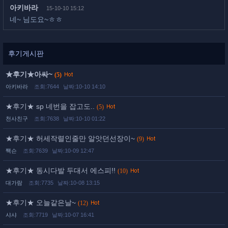
아키바라
15-10-10 15:12
네~ 님도요~ㅎㅎ
후기게시판
★후기★아싸~
(5)
아키바라
조회:7644
날짜:10-10 14:10
★후기★ sp 네번을 잡고도..
(5)
천사친구
조회:7638
날짜:10-10 01:22
★후기★ 허세작렬인줄만 알앗던선장이~
(9)
짹슨
조회:7639
날짜:10-09 12:47
★후기★ 동시다발 두대서 에스피!!
(10)
대가람
조회:7735
날짜:10-08 13:15
★후기★ 오늘같은날~
(12)
샤샤
조회:7719
날짜:10-07 16:41