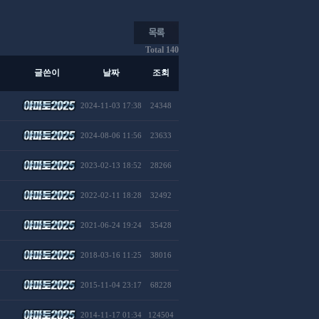
Total 140
글쓴이
날짜
조회
2024-11-03 17:38
24348
2024-08-06 11:56
23633
2023-02-13 18:52
28266
2022-02-11 18:28
32492
2021-06-24 19:24
35428
2018-03-16 11:25
38016
2015-11-04 23:17
68228
2014-11-17 01:34
124504