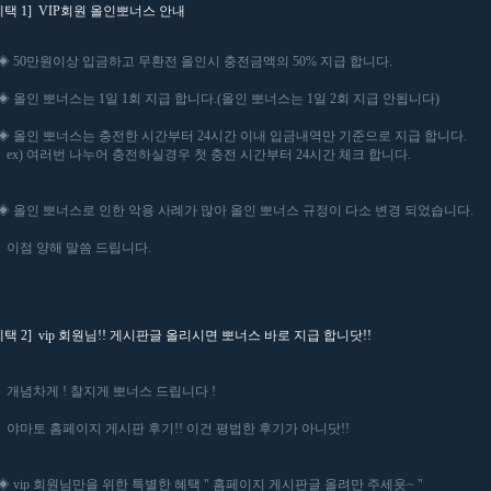
혜택 1] VIP회원 올인뽀너스 안내
 50만원이상 입금하고 무환전 올인시 충전금액의 50% 지급 합니다.
 올인 뽀너스는 1일 1회 지급 합니다.(올인 뽀너스는 1일 2회 지급 안됩니다)
 올인 뽀너스는 충전한 시간부터 24시간 이내 입금내역만 기준으로 지급 합니다.
x) 여러번 나누어 충전하실경우 첫 충전 시간부터 24시간 체크 합니다.
 올인 뽀너스로 인한 악용 사례가 많아 올인 뽀너스 규정이 다소 변경 되었습니다.
점 양해 말씀 드립니다.
혜택 2] vip 회원님!! 게시판글 올리시면 뽀너스 바로 지급 합니닷!!
념차게 ! 찰지게 뽀너스 드립니다 !
마토 홈페이지 게시판 후기!! 이건 평법한 후기가 아니닷!!
 vip 회원님만을 위한 특별한 혜택 " 홈페이지 게시판글 올려만 주세욧~ "