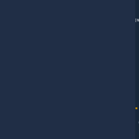
[
◈
◈
◈
■
이