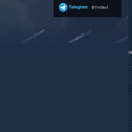
◈
◈
◈
[
"
◈
◈
e
e
◈