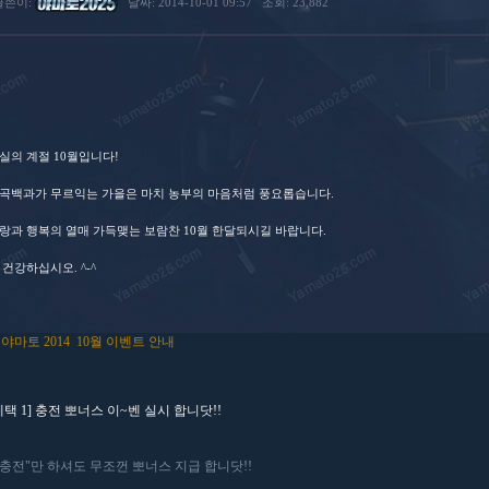
글쓴이:
날짜: 2014-10-01 09:57
조회: 23,882
실의 계절 10월입니다!
곡백과가 무르익는 가을은 마치 농부의 마음처럼 풍요롭습니다.
랑과 행복의 열매 가득맺는 보람찬 10월 한달되시길 바랍니다.
 건강하십시오. ^-^
 야마토 2014 10월 이벤트 안내
혜택 1] 충전 뽀너스 이~벤 실시 합니닷!!
충전"만 하셔도 무조껀 뽀너스 지급 합니닷!!