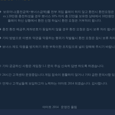
 보유머니(충전금액+뽀너스금액)를 전부 게임 플레이 하지 않고 환전시 환전요청은
x ) 20만원 충전하셨을 경우 뽀너스 10% 까지 총 22만을 보유한 상태에서 10만원
레이 하신 상황에서 환전 신청 하실시 환전 요청은 거부처리 됩니다.
 충전 환전 예금주,계좌번호가 동일하지 않을 경우 환전 요청은 잠시 보류 처리 됩니다
 기타 방법으로 이벤트 약관을 악용하는 행위가 적발될시 환전 요청은 잠시 보류 처리
 보너스 제도 악용을 방지하기 위한 부득이한 조치임으로 널리 양해해 주시기 바랍니
 기타 궁금하신 사항은 게임창 1-1 문의 주심 신속히 답변 하도록 하겠습니다.
 24시간 고객센타 운영중입니다.게임 접속이 원활하지 않거나 기타 급한 문의사항 있
 언제나 고객님들께 보답하고자 노력하는 야마토 2014 되겠습니다. 감사합니다.
야마토 2014 운영진 올림