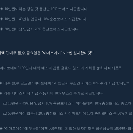
 10만원이하는 당일 첫 충전만 10% 뽀너스 지급합니다.
 10만원 ~ 49만원 입금시 10% 충전뽀너스 지급합니다.
 50만원이상 입금시 20% 충전뽀너스 지급합니다.
혜택 2] 매주 월,수,금요일은 "야마토데이" 이~벤 실시합니닷!!
야마토데이" 100연타 대박 에스피 잡을 철호의 찬스 이 기회를 놓치지 마세욧!!
 매주 월,수,금요일 "야마토데이" -> 입금시 무조건 서비스 10% 추가 지급 합니닷!!
 기존 서비스 머니 지급과 동시에 10% 무조건 추가로 지급합니다.
x) 10만원 ~ 49만원 입금시 10% 충전뽀너스 + 야마토데이 10% 충전뽀너스 총 20%
x) 50만원이상 입금시 20% 충전뽀너스 + 야마토데이 10% 충전뽀너스 총 30% 지급
 "야마토데이"에 두둥!! "이젠 500연타!! 함 잡아 보자!" 모든 회원님들이 500연타 잡