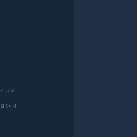
% 이상 됨
급 합니다.