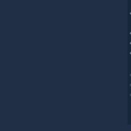
◈
e
플
◈
◈
◈
※
※
※