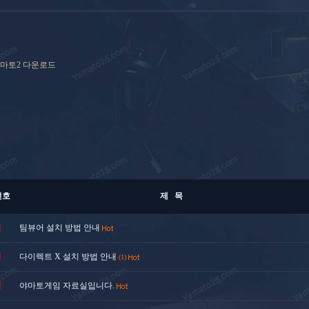
마토2 다운로드
번호
제 목
지
팀뷰어 설치 방법 안내
지
다이렉트 X 설치 방법 안내
(1)
지
야마토게임 자료실입니다.