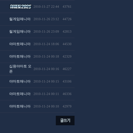
2010-11-27 22:44
43761
릴게임매니아
2010-11-26 23:12
44726
릴게임매니아
2010-11-26 23:09
42813
야마토매니아
2010-11-24 18:06
44530
야마토매니아
2010-11-24 00:18
42329
십원야마토 오
2010-11-24 00:16
46227
픈
야마토매니아
2010-11-24 00:15
43106
야마토매니아
2010-11-24 00:11
46336
야마토매니아
2010-11-24 00:10
42979