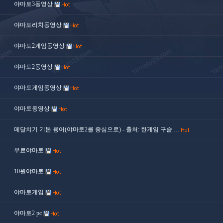
야마토3동영상
야마토리치동영상
야마토2게임동영상
야마토2동영상
야마토게임동영상
야마토동영상
메달치기 기본 용어(야마토2를 중심으로) - 출처: 한게임 구슬 …
무료야마토
10원야마토
야마토게임
야마토2 pc