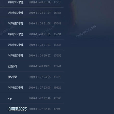
야마토게임
2010-11-28 21:16
17719
야마토게임
2010-11-28 21:14
16783
야마토게임
2010-11-28 21:06
15641
야마토게임
2010-11-28 21:05
15791
야마토게임
2010-11-28 21:03
15438
야마토게임
2010-11-28 20:57
15652
겜블러
2010-11-28 19:32
17241
방가뿡
2010-11-27 23:05
44776
야마토게임
2010-11-27 23:00
49829
vip
2010-11-27 22:46
42300
2010-11-27 22:45
42496