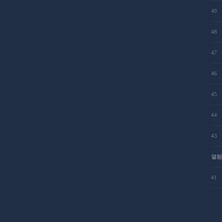
49
48
47
46
45
44
43
열람
41