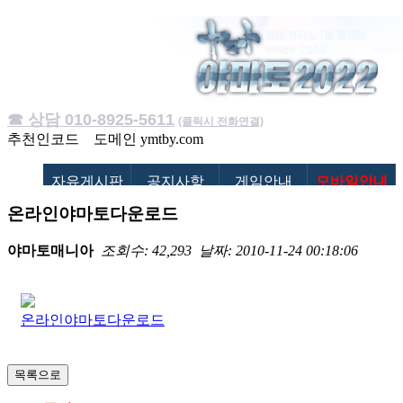
☎ 상담 010-8925-5611
(클릭시 전화연결)
추천인코드
도메인
ymtby.com
자유게시판
공지사항
게임안내
모바일안내
온라인야마토다운로드
야마토매니아
조회수: 42,293
날짜: 2010-11-24 00:18:06
온라인야마토다운로드
목록으로