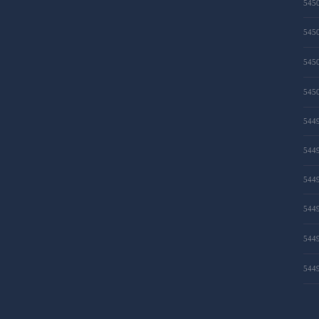
545
545
545
545
544
544
544
544
544
544