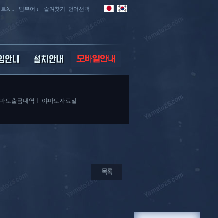
트X ↓
팀뷰어 ↓
즐겨찾기
언어선택
마토출금내역
ㅣ
야마토자료실