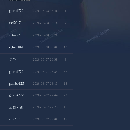
green4722
2026-08-08 06:46
1
asd7017
2026-08-08 03:18
7
yato777
2026-08-08 00:28
5
syhun1995
2026-08-08 00:09
10
루다
2026-08-07 23:39
9
green4722
2026-08-07 23:34
32
gombo1234
2026-08-07 23:13
18
green4722
2026-08-07 22:44
22
오렌지걸
2026-08-07 22:23
10
ymt7155
2026-08-07 22:09
15