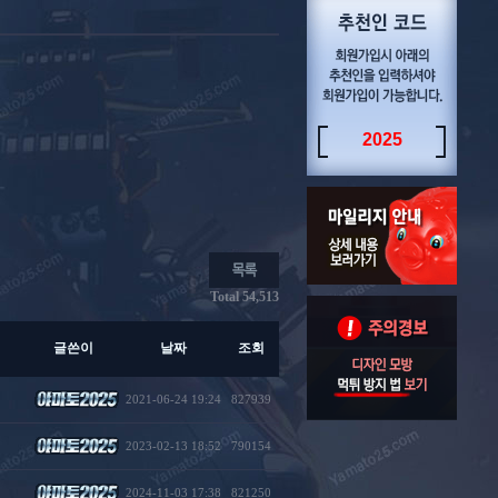
2025
Total 54,513
글쓴이
날짜
조회
2021-06-24 19:24
827939
2023-02-13 18:52
790154
2024-11-03 17:38
821250