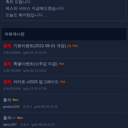
축하 드립니다
에스피 서비스 지급해드렸습니다
오늘도 화이팅입니다 ...
자유게시판
공지
기본이벤트(2022.08.01 개정)
(9)
조회:830965
날짜:06-24 19:24
공지
특별이벤트(소주값 지급)
조회:791349
날짜:02-13 18:52
공지
야마토 v2025 업그레이드
조회:822849
날짜:11-03 17:38
출석
gombo1234
조회:4
날짜:08-09 16:05
출석~~
tlahs1357
조회:4
날짜:08-09 15:22